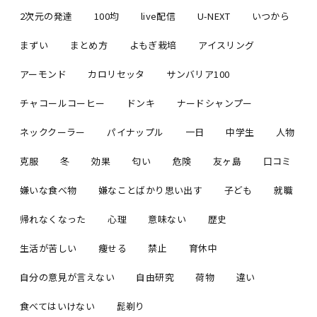
2次元の発達
100均
live配信
U-NEXT
いつから
まずい
まとめ方
よもぎ栽培
アイスリング
アーモンド
カロリセッタ
サンバリア100
チャコールコーヒー
ドンキ
ナードシャンプー
ネッククーラー
パイナップル
一日
中学生
人物
克服
冬
効果
匂い
危険
友ヶ島
口コミ
嫌いな食べ物
嫌なことばかり思い出す
子ども
就職
帰れなくなった
心理
意味ない
歴史
生活が苦しい
痩せる
禁止
育休中
自分の意見が言えない
自由研究
荷物
違い
食べてはいけない
髭剃り