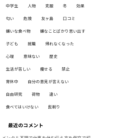
中学生
人物
克服
冬
効果
匂い
危険
友ヶ島
口コミ
嫌いな食べ物
嫌なことばかり思い出す
子ども
就職
帰れなくなった
心理
意味ない
歴史
生活が苦しい
痩せる
禁止
育休中
自分の意見が言えない
自由研究
荷物
違い
食べてはいけない
髭剃り
最近のコメント
メンタル不調で仕事を休む伝え方を例文で紹