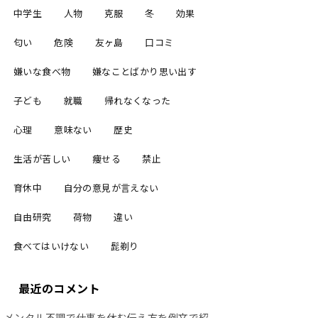
中学生
人物
克服
冬
効果
匂い
危険
友ヶ島
口コミ
嫌いな食べ物
嫌なことばかり思い出す
子ども
就職
帰れなくなった
心理
意味ない
歴史
生活が苦しい
痩せる
禁止
育休中
自分の意見が言えない
自由研究
荷物
違い
食べてはいけない
髭剃り
最近のコメント
メンタル不調で仕事を休む伝え方を例文で紹