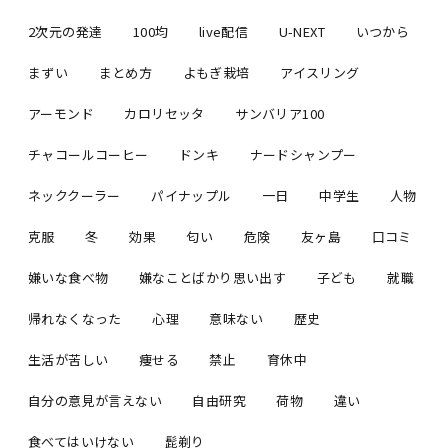
2次元の発達
100均
live配信
U-NEXT
いつから
まずい
まとめ方
よもぎ栽培
アイスリング
アーモンド
カロリセッタ
サンバリア100
チャコールコーヒー
ドンキ
ナードシャンプー
ネッククーラー
パイナップル
一日
中学生
人物
克服
冬
効果
匂い
危険
友ヶ島
口コミ
嫌いな食べ物
嫌なことばかり思い出す
子ども
就職
帰れなくなった
心理
意味ない
歴史
生活が苦しい
痩せる
禁止
育休中
自分の意見が言えない
自由研究
荷物
違い
食べてはいけない
髭剃り