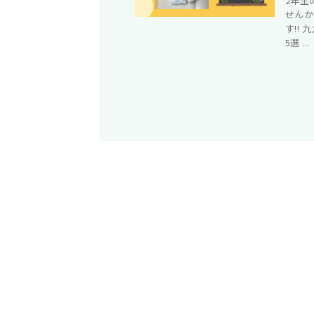
2年生
せんか
す!!
5選 ...