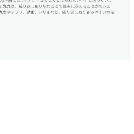
の2学期に習う九九。「なかなか覚えられない…」と困っていま
? 九九は、繰り返し取り組むことで確実に覚えることができま
 九九表やアプリ、動画、ドリルなど、繰り返し取り組みやすい方法