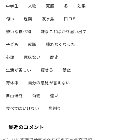
中学生
人物
克服
冬
効果
匂い
危険
友ヶ島
口コミ
嫌いな食べ物
嫌なことばかり思い出す
子ども
就職
帰れなくなった
心理
意味ない
歴史
生活が苦しい
痩せる
禁止
育休中
自分の意見が言えない
自由研究
荷物
違い
食べてはいけない
髭剃り
最近のコメント
メンタル不調で仕事を休む伝え方を例文で紹